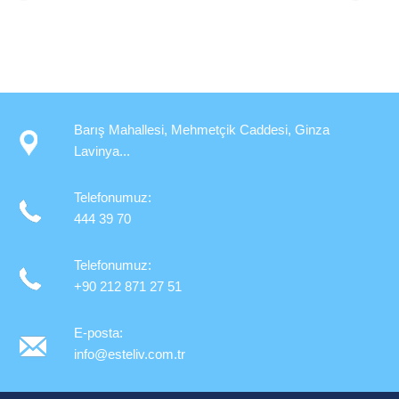
Barış Mahallesi, Mehmetçik Caddesi, Ginza
Lavinya...
Telefonumuz:
444 39 70
Telefonumuz:
+90 212 871 27 51
E-posta:
info@esteliv.com.tr