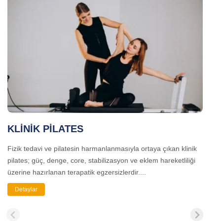
KLİNİK PİLATES
Fizik tedavi ve pilatesin harmanlanmasıyla ortaya çıkan klinik
A
pilates; güç, denge, core, stabilizasyon ve eklem hareketliliği
b
üzerine hazırlanan terapatik egzersizlerdir....
b
Detaylar