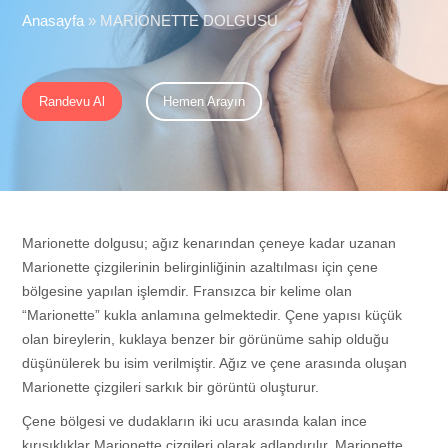
Anasayfa
»
MARİONETTE DOLGUSU
Randevu Al
Hemen Arayın
Marionette dolgusu; ağız kenarından çeneye kadar uzanan
Marionette çizgilerinin belirginliğinin azaltılması için çene
bölgesine yapılan işlemdir. Fransızca bir kelime olan
“Marionette” kukla anlamına gelmektedir. Çene yapısı küçük
olan bireylerin, kuklaya benzer bir görünüme sahip olduğu
düşünülerek bu isim verilmiştir. Ağız ve çene arasında oluşan
Marionette çizgileri sarkık bir görüntü oluşturur.
Çene bölgesi ve dudakların iki ucu arasında kalan ince
kırışıklıklar Marionette çizgileri olarak adlandırılır. Marionette