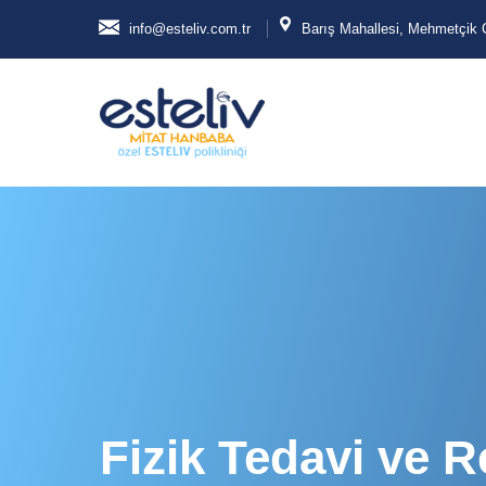
info@esteliv.com.tr
Barış Mahallesi, Mehmetçik 
Fizik Tedavi ve R