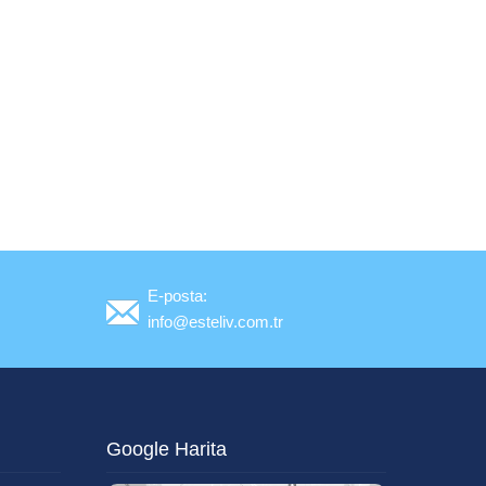
E-posta:
info@esteliv.com.tr
Google Harita