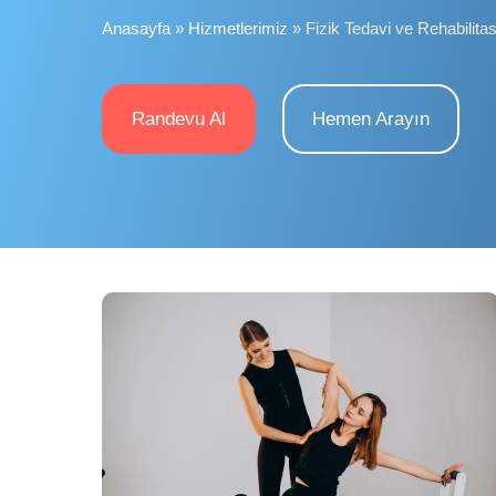
Anasayfa
»
Hizmetlerimiz
»
Fizik Tedavi ve Rehabilita
Randevu Al
Hemen Arayın