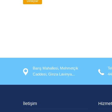
Detaylar
Barış Mahallesi, Mehmetçik
Te
Caddesi, Ginza Lavinya...
44
İletişim
Hizmet